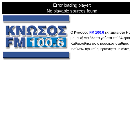
Error loading player:
No playable sources found
Ο Κνωσσός
FM 100.6
εκπέμπει στο Ηρ
μουσική για όλα τα γούστα επί 24ωρ
Καθιερώθηκε ως ο μουσικός σταθμός 
«ντύνει» την καθημερινότητα με νότες 